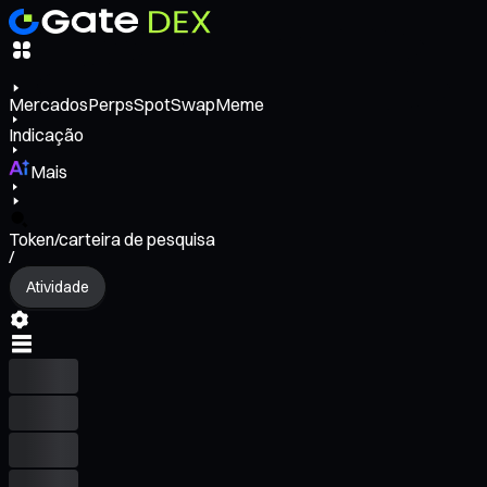
Mercados
Perps
Spot
Swap
Meme
Indicação
Mais
Token/carteira de pesquisa
/
Atividade