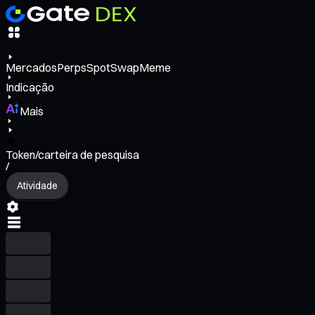
Mercados
Perps
Spot
Swap
Meme
Indicação
Mais
Token/carteira de pesquisa
/
Atividade