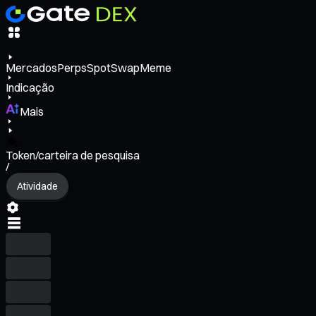
Mercados
Perps
Spot
Swap
Meme
Indicação
Mais
Token/carteira de pesquisa
/
Atividade