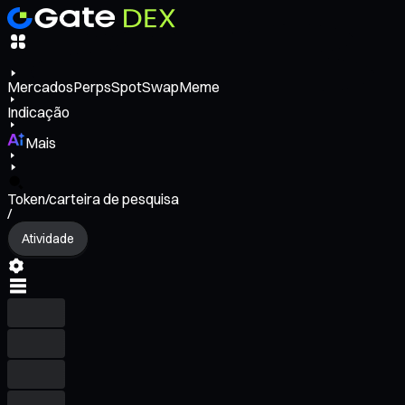
Mercados
Perps
Spot
Swap
Meme
Indicação
Mais
Token/carteira de pesquisa
/
Atividade