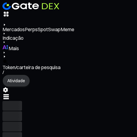
Mercados
Perps
Spot
Swap
Meme
Indicação
Mais
Token/carteira de pesquisa
/
Atividade