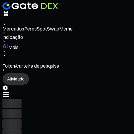
Mercados
Perps
Spot
Swap
Meme
Indicação
Mais
Token/carteira de pesquisa
/
Atividade