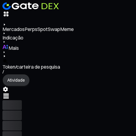
Mercados
Perps
Spot
Swap
Meme
Indicação
Mais
Token/carteira de pesquisa
/
Atividade