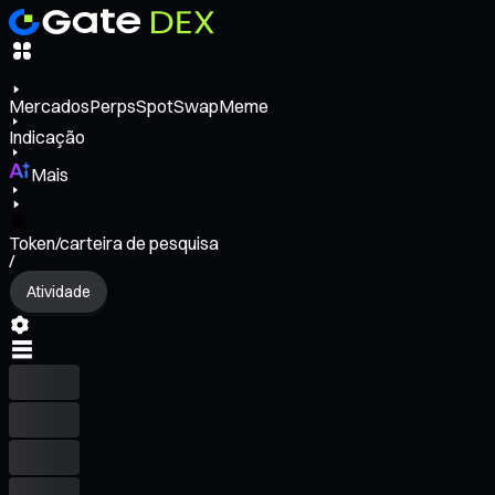
Mercados
Perps
Spot
Swap
Meme
Indicação
Mais
Token/carteira de pesquisa
/
Atividade