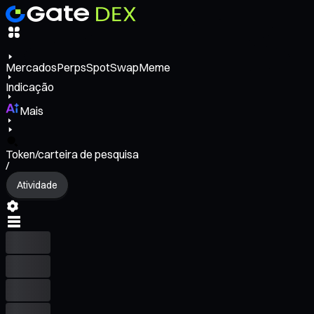
Mercados
Perps
Spot
Swap
Meme
Indicação
Mais
Token/carteira de pesquisa
/
Atividade