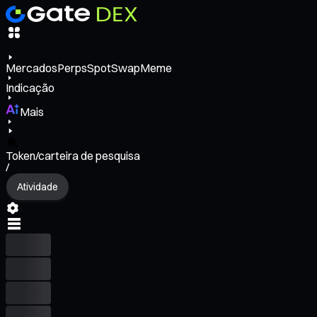
Mercados
Perps
Spot
Swap
Meme
Indicação
Mais
Token/carteira de pesquisa
/
Atividade