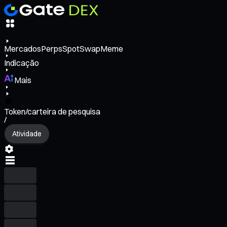
Mercados
Perps
Spot
Swap
Meme
Indicação
Mais
Token/carteira de pesquisa
/
Atividade