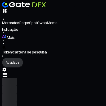
Mercados
Perps
Spot
Swap
Meme
Indicação
Mais
Token/carteira de pesquisa
/
Atividade