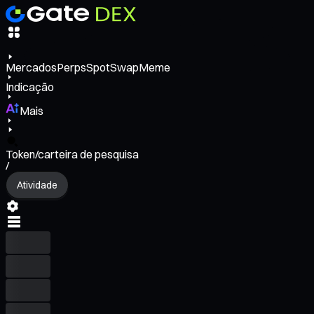
Mercados
Perps
Spot
Swap
Meme
Indicação
Mais
Token/carteira de pesquisa
/
Atividade