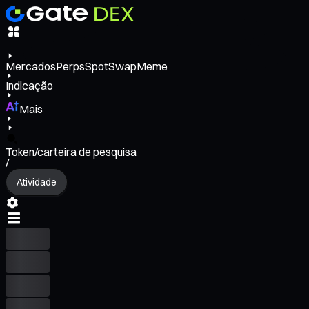
Mercados
Perps
Spot
Swap
Meme
Indicação
Mais
Token/carteira de pesquisa
/
Atividade