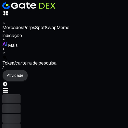
Mercados
Perps
Spot
Swap
Meme
Indicação
Mais
Token/carteira de pesquisa
/
Atividade