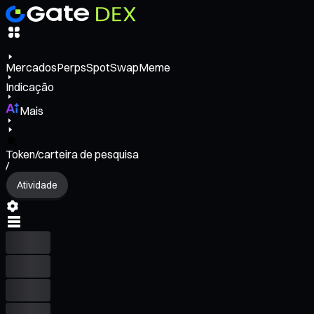
Mercados
Perps
Spot
Swap
Meme
Indicação
Mais
Token/carteira de pesquisa
/
Atividade