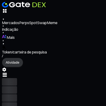
Mercados
Perps
Spot
Swap
Meme
Indicação
Mais
Token/carteira de pesquisa
/
Atividade