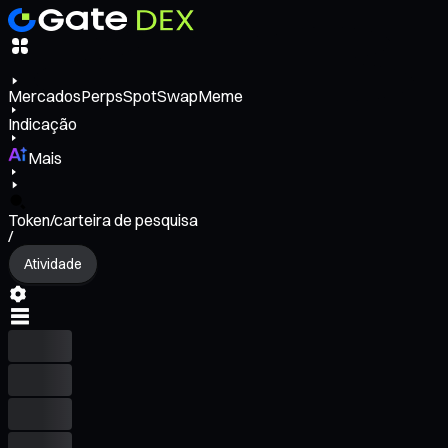
Mercados
Perps
Spot
Swap
Meme
Indicação
Mais
Token/carteira de pesquisa
/
Atividade