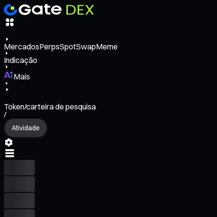
Mercados
Perps
Spot
Swap
Meme
Indicação
Mais
Token/carteira de pesquisa
/
Atividade