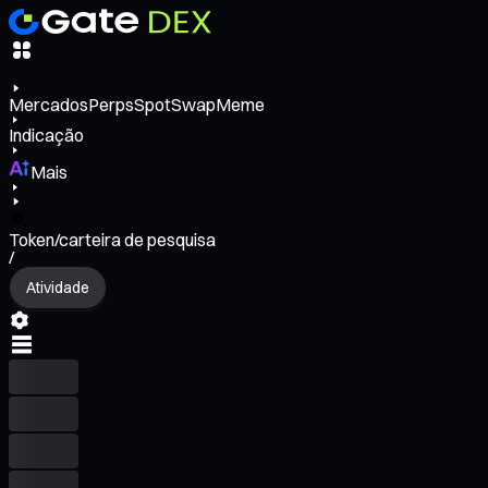
Mercados
Perps
Spot
Swap
Meme
Indicação
Mais
Token/carteira de pesquisa
/
Atividade