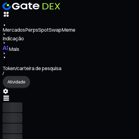
Mercados
Perps
Spot
Swap
Meme
Indicação
Mais
Token/carteira de pesquisa
/
Atividade