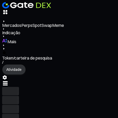
Mercados
Perps
Spot
Swap
Meme
Indicação
Mais
Token/carteira de pesquisa
/
Atividade