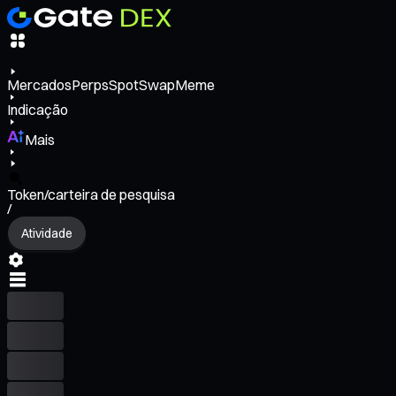
Mercados
Perps
Spot
Swap
Meme
Indicação
Mais
Token/carteira de pesquisa
/
Atividade