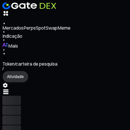
Mercados
Perps
Spot
Swap
Meme
Indicação
Mais
Token/carteira de pesquisa
/
Atividade