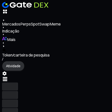
Mercados
Perps
Spot
Swap
Meme
Indicação
Mais
Token/carteira de pesquisa
/
Atividade