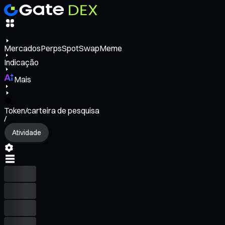
Mercados
Perps
Spot
Swap
Meme
Indicação
Mais
Token/carteira de pesquisa
/
Atividade