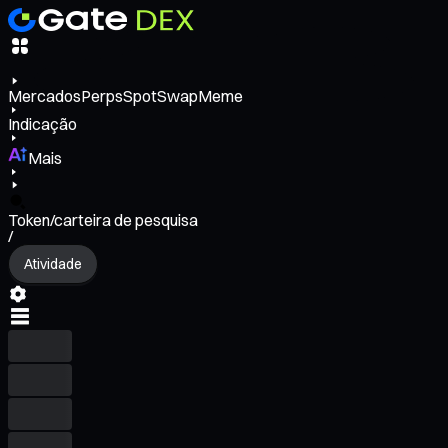
Mercados
Perps
Spot
Swap
Meme
Indicação
Mais
Token/carteira de pesquisa
/
Atividade