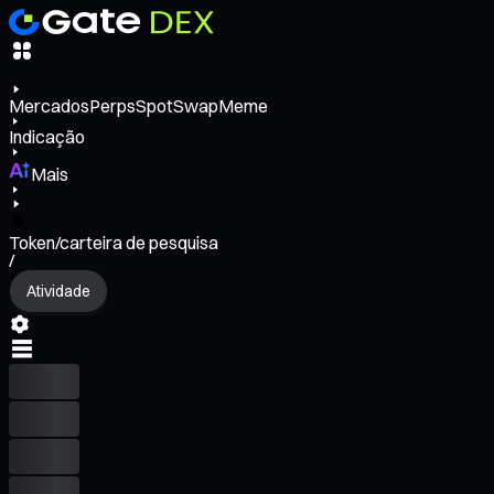
Mercados
Perps
Spot
Swap
Meme
Indicação
Mais
Token/carteira de pesquisa
/
Atividade