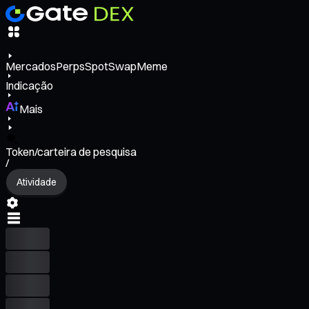
Mercados
Perps
Spot
Swap
Meme
Indicação
Mais
Token/carteira de pesquisa
/
Atividade