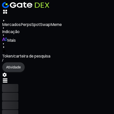
Mercados
Perps
Spot
Swap
Meme
Indicação
Mais
Token/carteira de pesquisa
/
Atividade