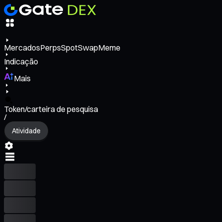
Mercados
Perps
Spot
Swap
Meme
Indicação
Mais
Token/carteira de pesquisa
/
Atividade