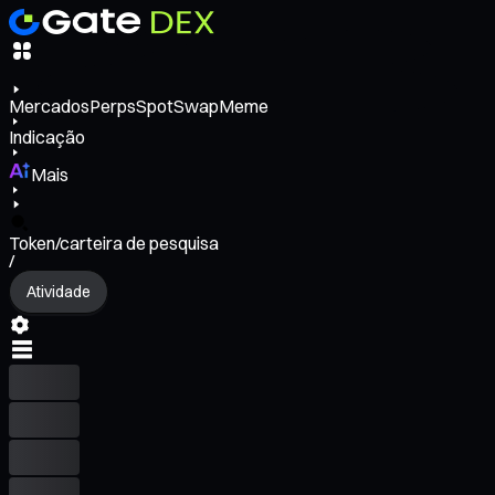
Mercados
Perps
Spot
Swap
Meme
Indicação
Mais
Token/carteira de pesquisa
/
Atividade