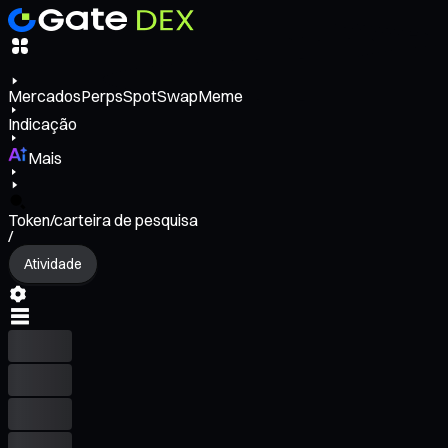
Mercados
Perps
Spot
Swap
Meme
Indicação
Mais
Token/carteira de pesquisa
/
Atividade