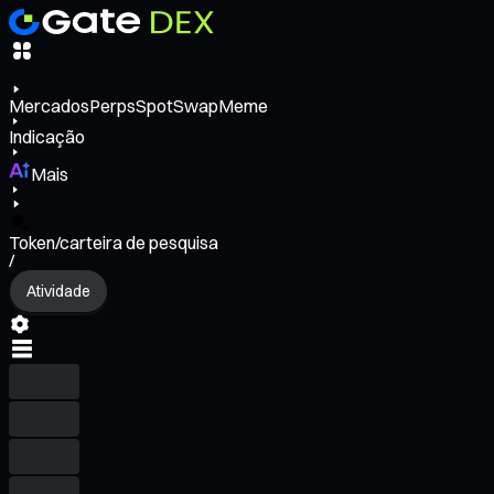
Mercados
Perps
Spot
Swap
Meme
Indicação
Mais
Token/carteira de pesquisa
/
Atividade