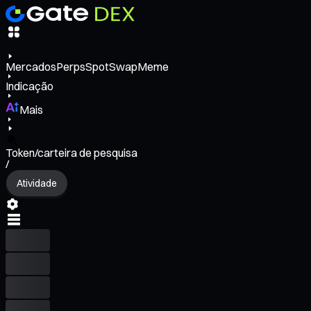
Mercados
Perps
Spot
Swap
Meme
Indicação
Mais
Token/carteira de pesquisa
/
Atividade