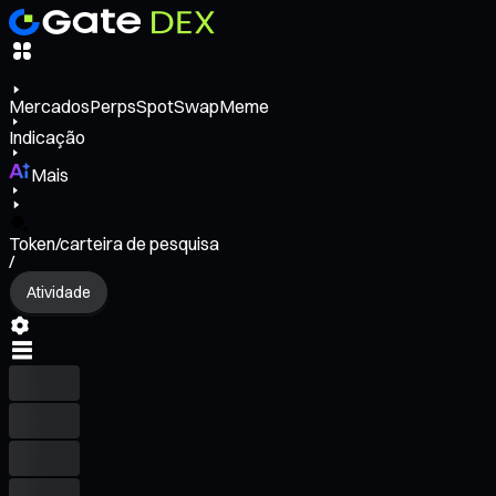
Mercados
Perps
Spot
Swap
Meme
Indicação
Mais
Token/carteira de pesquisa
/
Atividade