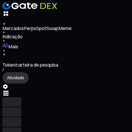
Mercados
Perps
Spot
Swap
Meme
Indicação
Mais
Token/carteira de pesquisa
/
Atividade