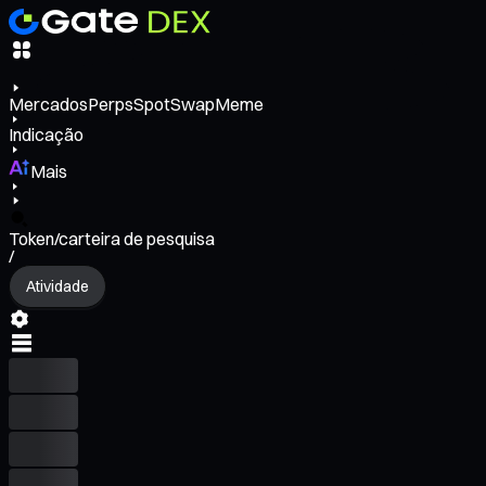
Mercados
Perps
Spot
Swap
Meme
Indicação
Mais
Token/carteira de pesquisa
/
Atividade