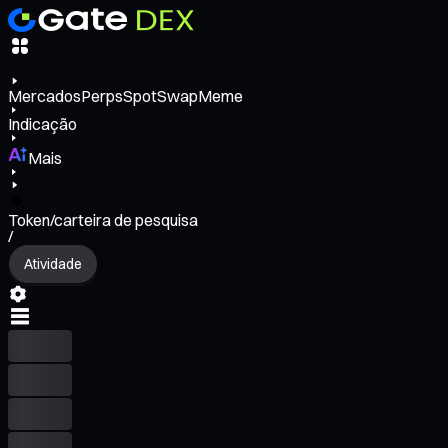
Mercados
Perps
Spot
Swap
Meme
Indicação
Mais
Token/carteira de pesquisa
/
Atividade