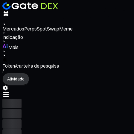
Mercados
Perps
Spot
Swap
Meme
Indicação
Mais
Token/carteira de pesquisa
/
Atividade