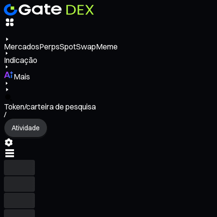
Mercados
Perps
Spot
Swap
Meme
Indicação
Mais
Token/carteira de pesquisa
/
Atividade