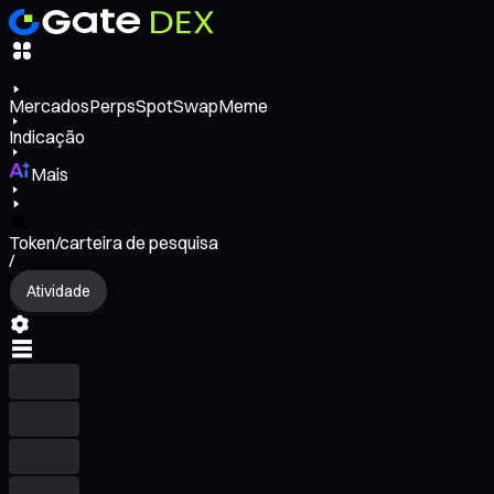
Mercados
Perps
Spot
Swap
Meme
Indicação
Mais
Token/carteira de pesquisa
/
Atividade