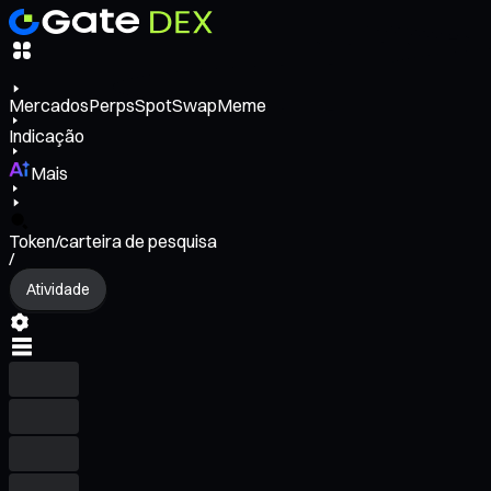
Mercados
Perps
Spot
Swap
Meme
Indicação
Mais
Token/carteira de pesquisa
/
Atividade