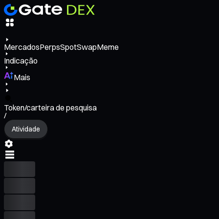
Mercados
Perps
Spot
Swap
Meme
Indicação
Mais
Token/carteira de pesquisa
/
Atividade