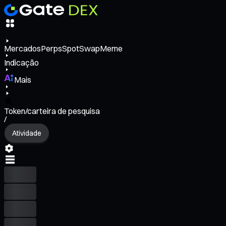
Mercados
Perps
Spot
Swap
Meme
Indicação
Mais
Token/carteira de pesquisa
/
Atividade