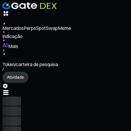
Mercados
Perps
Spot
Swap
Meme
Indicação
Mais
Token/carteira de pesquisa
/
Atividade