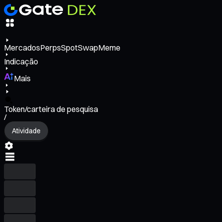
Mercados
Perps
Spot
Swap
Meme
Indicação
Mais
Token/carteira de pesquisa
/
Atividade