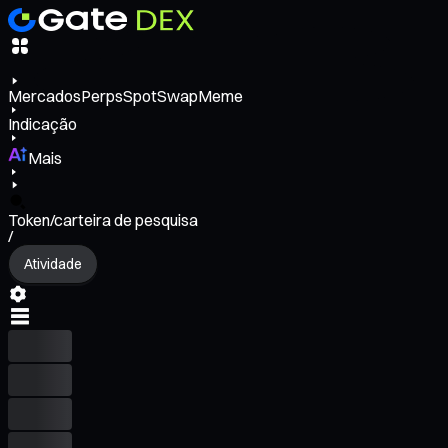
Mercados
Perps
Spot
Swap
Meme
Indicação
Mais
Token/carteira de pesquisa
/
Atividade