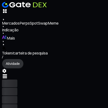
Mercados
Perps
Spot
Swap
Meme
Indicação
Mais
Token/carteira de pesquisa
/
Atividade