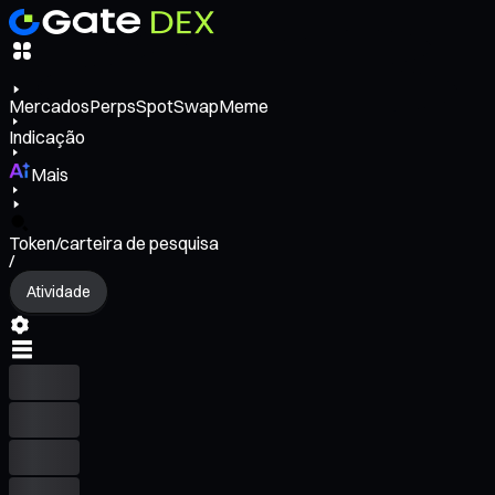
Mercados
Perps
Spot
Swap
Meme
Indicação
Mais
Token/carteira de pesquisa
/
Atividade